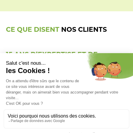
CE QUE DISENT
NOS CLIENTS
15 ANS D’EXPERTISE ET DE
PASSION
DÉDIÉES À VOTRE
EXTERIEUR.
AMG Matériaux
est un acteur local incontournable
dans le domaine des matériaux pour l’aménagement
extérieur en Sarthe. Basé à Allonnes depuis 15 ans,
nous mettons notre savoir-faire au service de vos
projets, offrant des solutions innovantes et durables
pour embellir vos jardins et espaces extérieurs.