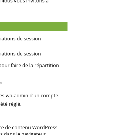
Nous vous invitons à
mations de session
mations de session
our faire de la répartition
P
ages wp-admin d’un compte.
été réglé.
naire de contenu WordPress
és dans le navigateur.