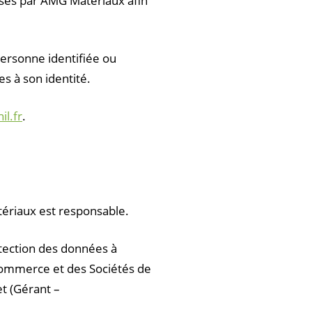
rises par AMG Matériaux afin
ersonne identifiée ou
s à son identité.
l.fr
.
tériaux est responsable.
otection des données à
 Commerce et des Sociétés de
t (Gérant –