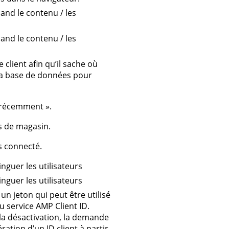
nd le contenu / les
nd le contenu / les
client afin qu’il sache où
la base de données pour
s récemment ».
is de magasin.
s connecté.
inguer les utilisateurs
inguer les utilisateurs
un jeton qui peut être utilisé
u service AMP Client ID.
 la désactivation, la demande
ration d’un ID client à partir