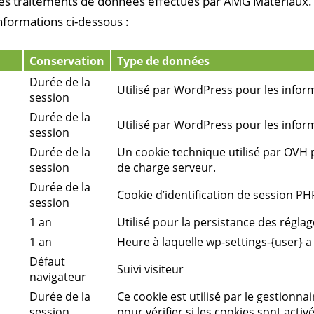
es traitements de données effectués par AMG Matériaux. 
formations ci-dessous :
Conservation
Type de données
Durée de la
Utilisé par WordPress pour les infor
session
Durée de la
Utilisé par WordPress pour les infor
session
Durée de la
Un cookie technique utilisé par OVH p
session
de charge serveur.
Durée de la
Cookie d’identification de session PH
session
1 an
Utilisé pour la persistance des régl
1 an
Heure à laquelle wp-settings-{user} a 
Défaut
Suivi visiteur
navigateur
Durée de la
Ce cookie est utilisé par le gestion
session
pour vérifier si les cookies sont activ