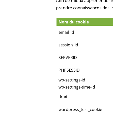
Afin de mieux appréhender l
prendre connaissances des in
Nom du cookie
email_id
session_id
SERVERID
PHPSESSID
wp-settings-id
wp-settings-time-id
tk_ai
wordpress_test_cookie