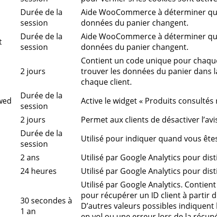
Durée de la
Aide WooCommerce à déterminer qua
session
données du panier changent.
Durée de la
Aide WooCommerce à déterminer qua
t
session
données du panier changent.
Contient un code unique pour chaque 
2 jours
trouver les données du panier dans 
chaque client.
Durée de la
wed
Active le widget « Produits consulté
session
2 jours
Permet aux clients de désactiver l’av
Durée de la
Utilisé pour indiquer quand vous ête
session
2 ans
Utilisé par Google Analytics pour dist
24 heures
Utilisé par Google Analytics pour dist
Utilisé par Google Analytics. Contient 
pour récupérer un ID client à partir d
30 secondes à
D’autres valeurs possibles indiquent
1 an
en vol ou une erreur lors de la récupé