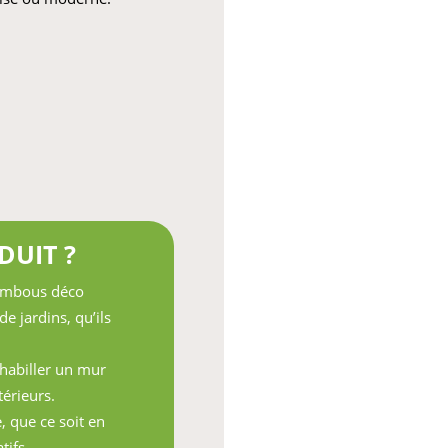
DUIT ?
bambous déco
e jardins, qu’ils
 habiller un mur
térieurs.
, que ce soit en
tifs.