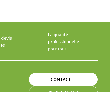
La qualité
t devis
professionnelle
sés
pour tous
CONTACT
02 43 57 00 87