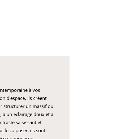
ontemporaine à vos
n d'espace, ils créent
r structurer un massif ou
s
, à un éclairage doux et à
raste saisissant et
ciles à poser, ils sont
aise ou moderne.