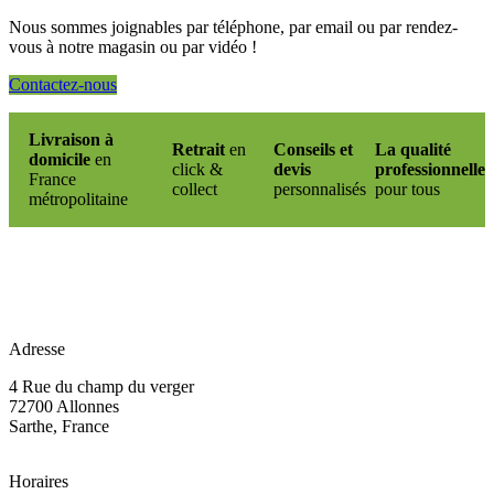
Nous sommes joignables par téléphone, par email ou par rendez-
vous à notre magasin ou par vidéo !
Contactez-nous
Livraison à
Retrait
en
Conseils et
La qualité
domicile
en
click &
devis
professionnelle
France
collect
personnalisés
pour tous
métropolitaine
Adresse
4 Rue du champ du verger
72700 Allonnes
Sarthe, France
Horaires