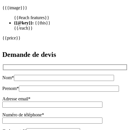
{{{image}}}
{{#each features}}
{{@key}}:
{{this}}
{{/each}}
{{price}}
Demande de devis
Nom*
Prenom*
Adresse email*
Numéro de téléphone*