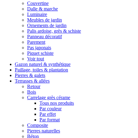
Couvertine
Dalle & marche
Luminaire
Meubles de jardin
Ornements de jardin
Palis ardoise, grès & schiste
Panneau décoratif
Parement
Pas japonais
Piquet schiste
Voir tout
Gazon naturel & synthétique
Paillage, toiles & plantation
Pierres & galets
Terrasses & allées
Retour
Bois
Carrelage grès cérame
Tous nos produits
Par couleur
Par effet
Par format
Composite
Pierres naturelles
Béton