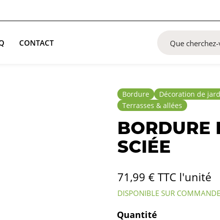
Q
CONTACT
Bordure
Décoration de jar
Terrasses & allées
BORDURE 
SCIÉE
71,99
€
TTC l'unité
DISPONIBLE SUR COMMAND
Quantité