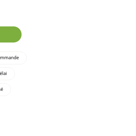
 commande
élai
sé