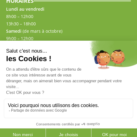
HORAIRES
Lundi au vendredi
8h00 – 12h00
13h30 – 18h00
Samedi
(de mars à octobre)
9h00 – 12h00
13h30 – 17h00
CONTACT
02 43 57 00 87
Mentions légales
CGV
Politique de confidentialité
–
© 2026 AMG Matériaux
Site réalisé par le
Studio Ikadia
0
PRODUITS