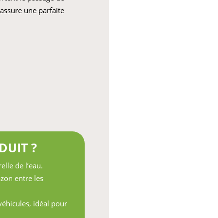
 assure une parfaite
DUIT ?
elle de l’eau.
azon entre les
véhicules, idéal pour