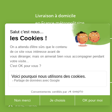
Livraison à domicile
en France métropolitaine
ADRESSE
4 Rue du champ du verger
72700 Allonnes
Sarthe, France