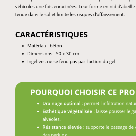
véhicules une fois enracinées. Leur forme en nid d’abeille
tenue dans le sol et limite les risques d’affaissement.
CARACTÉRISTIQUES
Matériau : béton
Dimensions : 50 x 30 cm
Ingélive : ne se fend pas par l’action du gel
POURQUOI CHOISIR CE PRO
Drainage optimal
: permet l’infiltration natur
Esthétique végétalisée
: laisse pousser le g
alvéoles.
Résistance élevée
: supporte le passage de 
des parking.