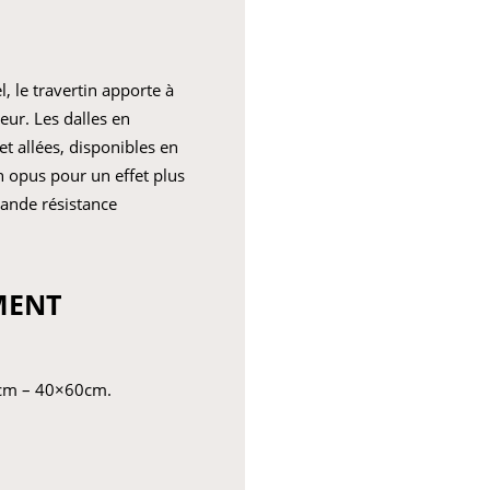
, le travertin apporte à
eur. Les dalles en
et allées, disponibles en
n opus pour un effet plus
rande résistance
MENT
0cm – 40×60cm.