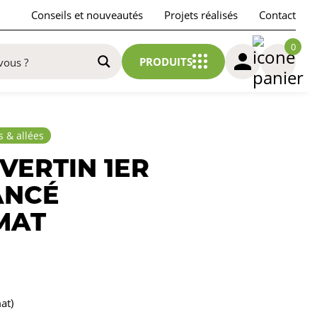
Conseils et nouveautés
Projets réalisés
Contact
0
PRODUITS
s & allées
VERTIN 1ER
ANCÉ
MAT
at)