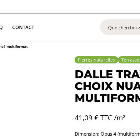
Q
CONTACT
ancé multiformat
Pierres naturelles
Terrasse
DALLE TRA
CHOIX NU
MULTIFOR
41,09
€
TTC /m²
Dimension: Opus 4 (multiform