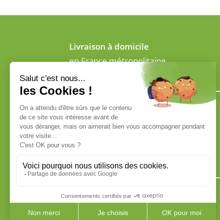
Livraison à domicile
en France métropolitaine
ADRESSE
4 Rue du champ du verger
72700 Allonnes