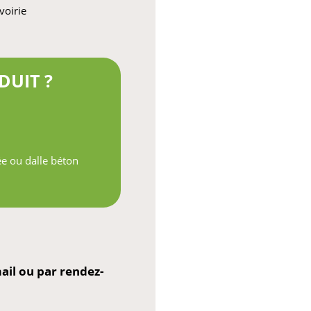
voirie
DUIT ?
ée ou dalle béton
il ou par rendez-