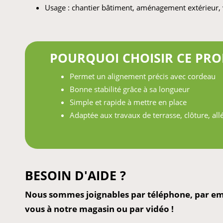
Usage : chantier bâtiment, aménagement extérieur, 
POURQUOI CHOISIR CE PRO
Permet un alignement précis avec cordeau
Bonne stabilité grâce à sa longueur
Simple et rapide à mettre en place
Adaptée aux travaux de terrasse, clôture, all
BESOIN D'AIDE ?
Nous sommes joignables par téléphone, par ema
vous à notre magasin ou par vidéo !