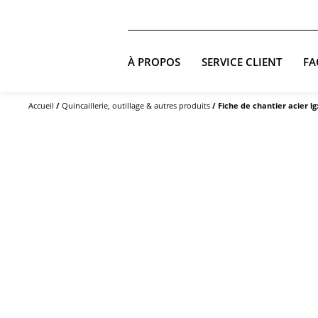
À PROPOS
SERVICE CLIENT
FA
Accueil
/
Quincaillerie, outillage & autres produits
/ Fiche de chantier acier l