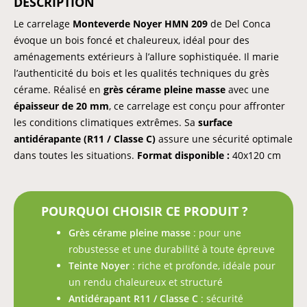
DESCRIPTION
Le carrelage
Monteverde Noyer HMN 209
de Del Conca
évoque un bois foncé et chaleureux, idéal pour des
aménagements extérieurs à l’allure sophistiquée. Il marie
l’authenticité du bois et les qualités techniques du grès
cérame. Réalisé en
grès cérame pleine masse
avec une
épaisseur de 20 mm
, ce carrelage est conçu pour affronter
les conditions climatiques extrêmes. Sa
surface
antidérapante (R11 / Classe C)
assure une sécurité optimale
dans toutes les situations.
Format disponible :
40x120 cm
POURQUOI CHOISIR CE PRODUIT ?
Grès cérame pleine masse
: pour une
robustesse et une durabilité à toute épreuve
Teinte Noyer
: riche et profonde, idéale pour
un rendu chaleureux et structuré
Antidérapant R11 / Classe C
: sécurité