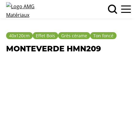
40x120cm
Effet Bois
Grès cérame
Ton foncé
MONTEVERDE HMN209