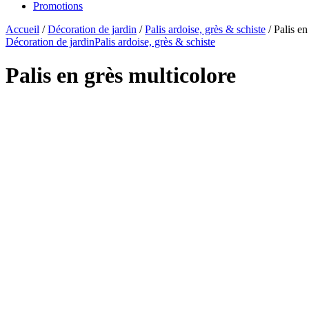
Promotions
Accueil
/
Décoration de jardin
/
Palis ardoise, grès & schiste
/ Palis en
Décoration de jardin
Palis ardoise, grès & schiste
Palis en grès multicolore