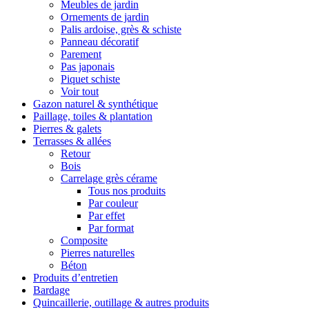
Meubles de jardin
Ornements de jardin
Palis ardoise, grès & schiste
Panneau décoratif
Parement
Pas japonais
Piquet schiste
Voir tout
Gazon naturel & synthétique
Paillage, toiles & plantation
Pierres & galets
Terrasses & allées
Retour
Bois
Carrelage grès cérame
Tous nos produits
Par couleur
Par effet
Par format
Composite
Pierres naturelles
Béton
Produits d’entretien
Bardage
Quincaillerie, outillage & autres produits