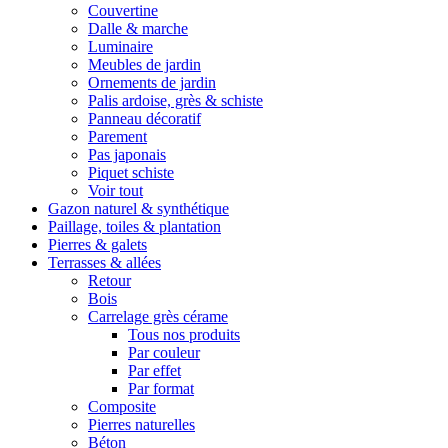
Couvertine
Dalle & marche
Luminaire
Meubles de jardin
Ornements de jardin
Palis ardoise, grès & schiste
Panneau décoratif
Parement
Pas japonais
Piquet schiste
Voir tout
Gazon naturel & synthétique
Paillage, toiles & plantation
Pierres & galets
Terrasses & allées
Retour
Bois
Carrelage grès cérame
Tous nos produits
Par couleur
Par effet
Par format
Composite
Pierres naturelles
Béton