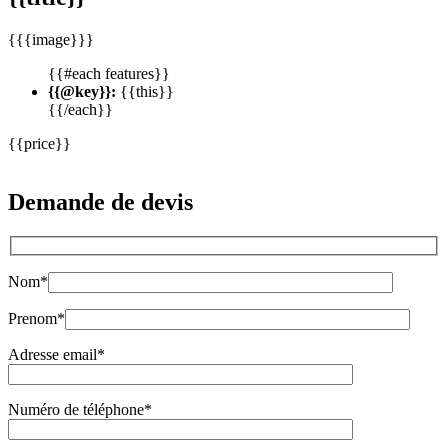
{{{image}}}
{{#each features}}
{{@key}}:
{{this}}
{{/each}}
{{price}}
Demande de devis
Nom*
Prenom*
Adresse email*
Numéro de téléphone*