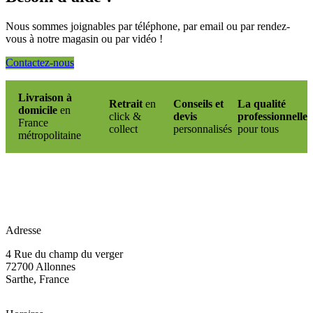
Nous sommes joignables par téléphone, par email ou par rendez-
vous à notre magasin ou par vidéo !
Contactez-nous
Livraison à
Retrait
en
Conseils et
La qualité
domicile
en
click &
devis
professionnelle
France
collect
personnalisés
pour tous
métropolitaine
Adresse
4 Rue du champ du verger
72700 Allonnes
Sarthe, France