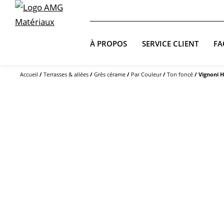
À PROPOS
SERVICE CLIENT
FA
Accueil
/
Terrasses & allées
/
Grès cérame
/
Par Couleur
/
Ton foncé
/ Vignoni 