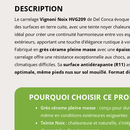
DESCRIPTION
Le carrelage
Vignoni Noix HVG209
de Del Conca évoque 
des surfaces en terre cuite, avec une teinte noyer chaleure
idéal pour créer une continuité harmonieuse entre vos esp
extérieurs, apportant une touche d'élégance rustique à 
Fabriqué en
grès cérame pleine masse
avec une
épais
carrelage offre une résistance exceptionnelle aux chocs, a
climatiques difficiles. Sa
surface antidérapante (R11)
as
optimale, même pieds nus sur sol mouillé
.
Format di
POURQUOI CHOISIR CE PRO
Grès cérame pleine masse
: conçu pour dur
même en conditions extérieures exigeantes
Teinte Noix
: chaleureuse et naturelle, s’int