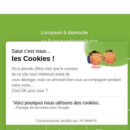
Livraison à domicile
en France métropolitaine
ADRESSE
4 Rue du champ du verger
72700 Allonnes