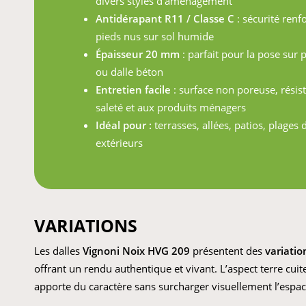
divers styles d’aménagement
Antidérapant R11 / Classe C
: sécurité renf
pieds nus sur sol humide
Épaisseur 20 mm
: parfait pour la pose sur p
ou dalle béton
Entretien facile
: surface non poreuse, résist
saleté et aux produits ménagers
Idéal pour :
terrasses, allées, patios, plages d
extérieurs
VARIATIONS
Les dalles
Vignoni Noix HVG 209
présentent des
variatio
offrant un rendu authentique et vivant. L’aspect terre cu
apporte du caractère sans surcharger visuellement l’espac