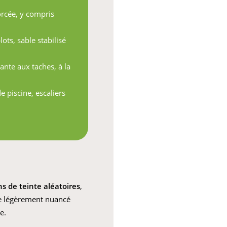
orcée, y compris
lots, sable stabilisé
ante aux taches, à la
e piscine, escaliers
ns de teinte aléatoires
,
ite légèrement nuancé
e.