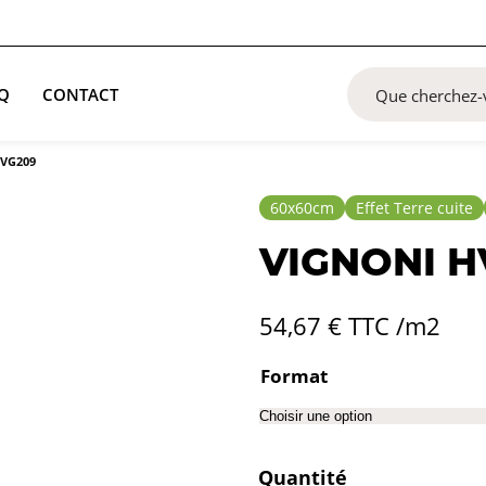
Q
CONTACT
HVG209
60x60cm
Effet Terre cuite
VIGNONI H
54,67
€
TTC /m2
Format
Quantité