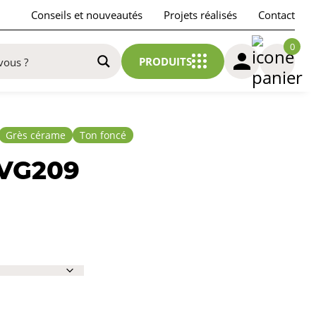
Conseils et nouveautés
Projets réalisés
Contact
0
PRODUITS
Grès cérame
Ton foncé
VG209