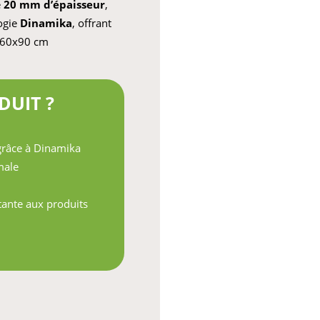
e
20 mm d’épaisseur
,
logie
Dinamika
, offrant
60x90 cm
DUIT ?
grâce à Dinamika
male
stante aux produits