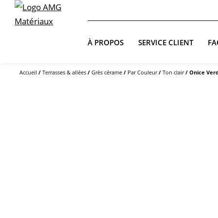
À PROPOS
SERVICE CLIENT
FA
Accueil
/
Terrasses & allées
/
Grès cérame
/
Par Couleur
/
Ton clair
/ Onice Ver