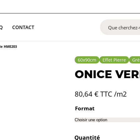
Q
CONTACT
de HME203
60x90cm
Effet Pierre
Grè
ONICE VE
80,64
€
TTC /m2
Format
Quantité