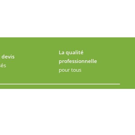
La qualité
t devis
professionnelle
sés
pour tous
CONTACT
02 43 57 00 87