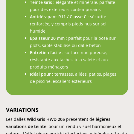
Teinte Gris
: élégante et minérale, parfaite
pour des extérieurs contemporains
Antidérapant R11 / Classe C
: sécurité
renforcée, y compris pieds nus sur sol
humide
Épaisseur 20 mm
: parfait pour la pose sur
plots, sable stabilisé ou dalle béton
Entretien facile
: surface non poreuse,
résistante aux taches, à la saleté et aux
produits ménagers
Idéal pour :
terrasses, allées, patios, plages
de piscine, escaliers extérieurs
VARIATIONS
Les dalles
Wild Gris HWD 205
présentent de
légères
variations de teinte
, pour un rendu visuel harmonieux et
naturel. L’effet pierre enrichi d’inclusions minérales offre du