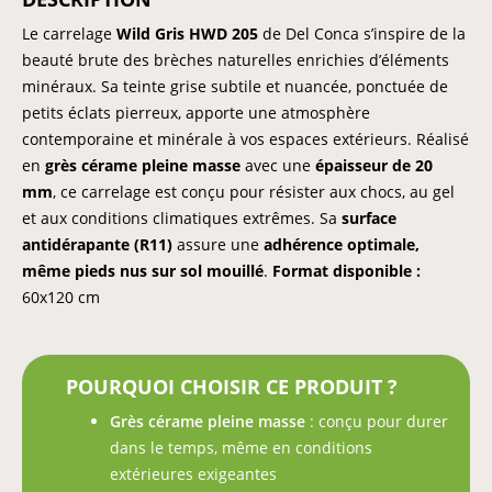
Le carrelage
Wild Gris HWD 205
de Del Conca s’inspire de la
beauté brute des brèches naturelles enrichies d’éléments
minéraux. Sa teinte grise subtile et nuancée, ponctuée de
petits éclats pierreux, apporte une atmosphère
contemporaine et minérale à vos espaces extérieurs. Réalisé
en
grès cérame pleine masse
avec une
épaisseur de 20
mm
, ce carrelage est conçu pour résister aux chocs, au gel
et aux conditions climatiques extrêmes. Sa
surface
antidérapante (R11)
assure une
adhérence optimale,
même pieds nus sur sol mouillé
.
Format disponible :
60x120 cm
POURQUOI CHOISIR CE PRODUIT ?
Grès cérame pleine masse
: conçu pour durer
dans le temps, même en conditions
extérieures exigeantes