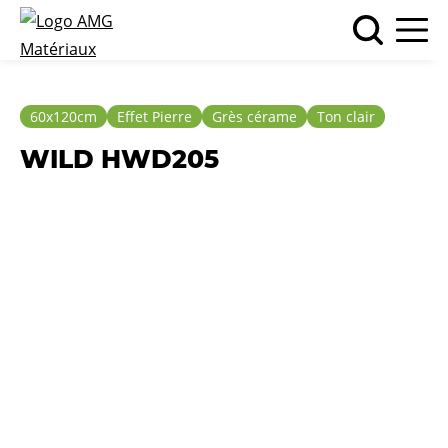
60x120cm
Effet Pierre
Grès cérame
Ton clair
WILD HWD205