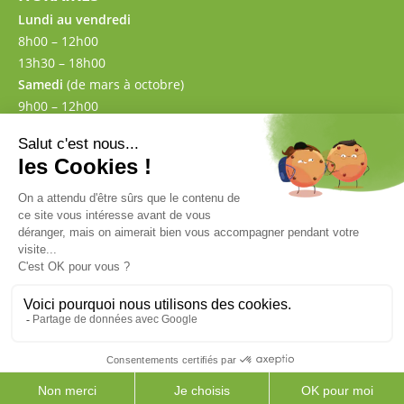
Lundi au vendredi
8h00 – 12h00
13h30 – 18h00
Samedi
(de mars à octobre)
9h00 – 12h00
13h30 – 17h00
CONTACT
02 43 57 00 87
Mentions légales
CGV
Politique de confidentialité
–
© 2026 AMG Matériaux
Site réalisé par le
Studio Ikadia
0
PRODUITS